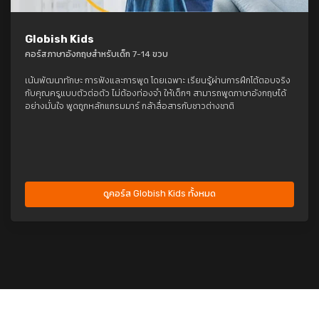
Globish Kids
คอร์สภาษาอังกฤษสำหรับเด็ก 7-14 ขวบ
เน้นพัฒนาทักษะ การฟังและการพูด โดยเฉพาะ เรียนรู้ผ่านการฝึกโต้ตอบจริง
กับคุณครูแบบตัวต่อตัว ไม่ต้องท่องจำ ให้เด็กๆ สามารถพูดภาษาอังกฤษได้
อย่างมั่นใจ พูดถูกหลักแกรมมาร์ กล้าสื่อสารกับชาวต่างชาติ
ดูคอร์ส Globish Kids ทั้งหมด