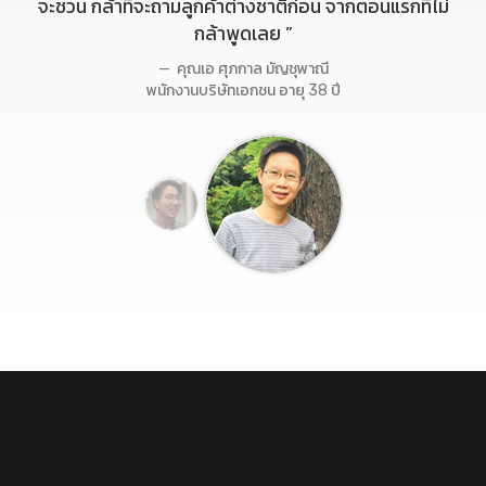
จะชวน กล้าที่จะถามลูกค้าต่างชาติก่อน จากตอนแรกที่ไม่
กล้าพูดเลย ”
คุณเอ ศุภกาล มัญชุพาณี
พนักงานบริษัทเอกชน อายุ 38 ปี