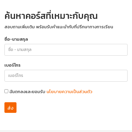
ค้นหาคอร์สที่เหมาะกับคุณ
สอบถามเพิ่มเติม พร้อมรับคำแนะนำกับที่ปรึกษาทางการเรียน
ชื่อ-นามสกุล
เบอร์โทร
ฉันตกลงและยอมรับ
นโยบายความเป็นส่วนตัว
ส่ง