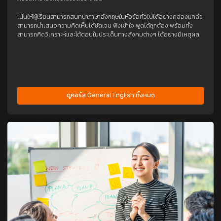
เน้นให้ผู้เรียนสามารถสนทนาภาษาอังกฤษในหัวข้อทั่วไปได้อย่างคล่องแคล่ว
สามารถนำเสนอความคิดเห็นได้ชัดเจน ฟังเข้าใจ พูดได้ถูกต้อง พร้อมทั้ง
สามารถคิดวิเคราะห์และโต้ตอบในประเด็นทางสังคมต่างๆ ได้อย่างมีเหตุผล
ดูคอร์ส General English ทั้งหมด