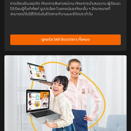
การเขียนอีเมลธุรกิจ ทักษะการสัมภาษณ์งาน ทักษะการนำเสนองาน ผู้เรียนจะ
ได้เรียนรู้ทั้งคำศัพท์ รูปประโยค ไวยกรณ์และทักษะอื่น ๆ อีกมากมายที่
สามารถนำไปใช้ได้จริงในชีวิตการทำงานและชีวิตประจำวัน
ดูคอร์ส Skill Boosters ทั้งหมด