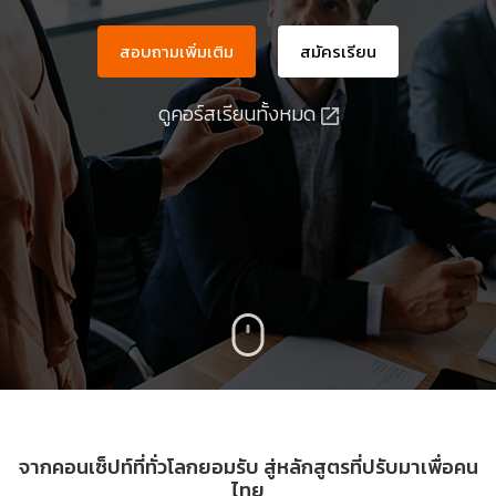
สอบถามเพิ่มเติม
สมัครเรียน
ดูคอร์สเรียนทั้งหมด
จากคอนเซ็ปท์ที่ทั่วโลกยอมรับ สู่หลักสูตรที่ปรับมาเพื่อคน
ไทย