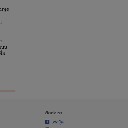
วมพูด
 
ย
แบบ
ิ่ม
ติดต่อเรา
เฟสบุ๊ค