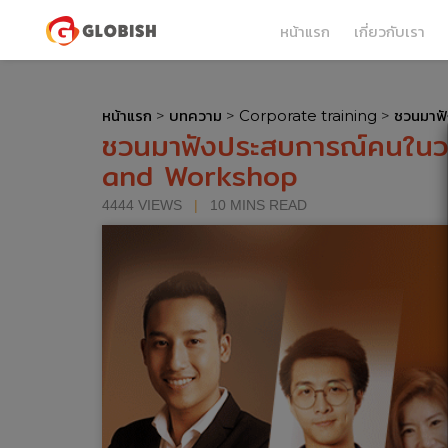
หน้าแรก
เกี่ยวกับเรา
หน้าแรก
>
บทความ
>
Corporate training
>
ชวนมาฟ
ชวนมาฟังประสบการณ์คนในว
and Workshop
4444 VIEWS
|
10 MINS READ