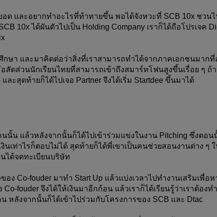
ยอด และอยากทำอะไรที่ท้าทายขึ้น พอได้จังหวะที่ SCB 10x ชวนไ
SCB 10x ได้ผันตัวไปเป็น Holding Company เราก็ได้ถือโปรเจค Digi
ix
ึกษา และมาคิดต่อว่าสิ่งที่เราสามารถทำได้จากภาคเอกชนมากที่ส
อสัดส่วนนักเรียนไทยที่สามารถเข้าถึงสมาร์ทโฟนสูงขึ้นเรื่อย ๆ ถ้
 และสุดท้ายก็ได้ไปเจอ Partner จึงได้เริ่ม Startdee ขึ้นมาได้
คนนั้น แล้วหลังจากนั้นก็ได้ไปเข้าร่วมแข่งในงาน Pitching ซึ่งตอนน
งินเท่าไรก็ตอบไม่ได้ สุดท้ายก็ได้พี่เขาเป็นคนช่วยสอนงานต่าง ๆ ให
 จนได้จดทะเบียนบริษัท
อง Co-fouder มาทำ Start Up แล้วแบ่งเวลาไปทำงานเสริมเพื่อหา
o-fouder จึงได้ให้เงินมาอีกก้อน แล้วเราก็ได้เรียนรู้ว่าเราต้องท
2 คน หลังจากนั้นก็ได้เข้าไปร่วมกับโครงการของ SCB และ Dtac