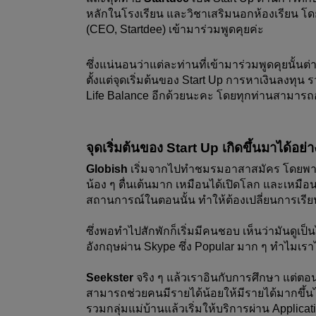
หลักในโรงเรียน และวิชาเสริมนอกห้องเรียน โด
(CEO, Startdee) เข้ามาร่วมพูดคุยค่ะ
ซึ่งแน่นอนว่าแต่ละท่านที่เข้ามาร่วมพูดคุยนั้
ตั้งแต่จุดเริ่มต้นของ Start Up การหาเงินลงทุน 
Life Balance อีกด้วยนะคะ โดยทุกท่านสามารถอ
จุดเริ่มต้นของ Start Up เกิดขึ้นมาได้อย่
Globish
 เริ่มจากไปทำชมรมอาสาสมัคร โดยพาน
น้อง ๆ ตื่นเต้นมาก เหมือนได้เปิดโลก และเหมือนไ
สถานการณ์ในตอนนั้น ทำให้ต้องเปลี่ยนการเรี
ซึ่งพอทำไปสักพักก็เริ่มมีคนชอบ เห็นว่ามันดูเป็นไ
อังกฤษผ่าน Skype ซึ่ง Popular มาก ๆ ทำไมเราไม่
Seekster
 จริง ๆ แล้วเราอินกับการศึกษา แต่ตอนนั
สามารถช่วยคนมีรายได้น้อยให้มีรายได้มากขึ้นได
รวมกลุ่มแม่บ้านแล้วเริ่มให้บริการผ่าน Applicat