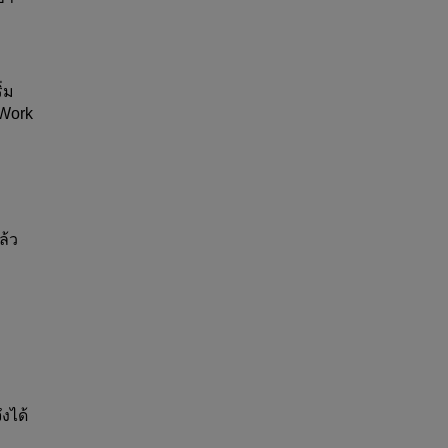
่ม
Work 
ล้ว
งได้