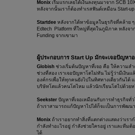
Monix
 เริ่มแรกเลยได้เงินลงทุนมาจาก SCB 10X 
หลังจากนั้นเราก็ต้องทำเรสฟันด์เหมือน Start-up 
Startdee
 หลังจากได้หาข้อมูลในธุรกิจที่คล้าย ๆ
Edtech  Platform ที่ใหญ่ที่สุดในภูมิภาค หลังจ
Funding จากเขามา  
ผู้ประกอบการ Start Up มักจะเจอปัญหาอ
Globish
 ช่วงเริ่มต้นปัญหาที่เจอ คือ ให้ความสำค
ช่วงที่สอง เราเจอปัญหาโตไม่ทัน ไม่รู้ว่ามีเง
องค์กรเพื่อให้ทุกคนยังไปในทิศทางเดียวกันได้ 
บริษัทโตแล้วคนโตไหม แล้วนักเรียนโตไปด้วยหร
Seekster 
ปัญหาที่เจอเหมือนกับการทำธุรกิจทั่ว
ถ้าเราสามารถแก้ปัญหาไปได้ก็จะเป็นการพัฒน
Monix 
ถ้าเราอยากทำสิ่งที่แตกต่างแสดงว่าเรากำลั
กำลังทำอะไรอยู่ กำลังช่วยใครอยู่ เราและทีมต้
ได้