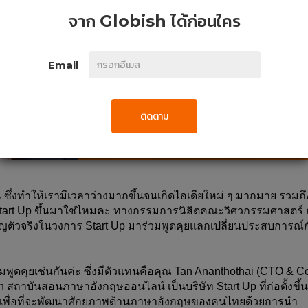
จาก
Globish
ได้ก่อนใคร
Email
ติดตาม
น ซึ่งทำให้เรามีเวลาว่างมากขึ้นจนเกิดไอเดียใหม่ ๆ มากมาย รวมถึ
tart Up ขึ้นมาใช่ไหมคะ ทาง
กรรมการนิสิตคณะวิศวกรรมศาสตร์ 
ชิญตัวจริงในวงการ Start Up มาร่วมพูดคุยแลกเปลี่ยนประสบการณ์ก
วมพูดคุยเช่นกันค่ะ ซึ่งมีตัวแทนคือคุณ Tan Ananthothai (CTO & C
sh สถาบันสอนภาษาอังกฤษออนไลน์ เป็นบริษัท Start Up ที่ก่อตั้งขึ้
้ เพื่อที่จะพัฒนาศักยภาพด้านภาษาอังกฤษของคนไทยด้วยการนำ