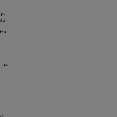
ถึง
ษัท 
ท่าน
thai 
ชา