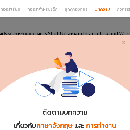
คอร์สเรียน
คอร์สสำหรับเด็ก
ลูกค้าองค์กร
บทความ
กิจกรร
ังประสบการณ์คนในวงการ Start Up จากงาน Intania Talk and Wo
งการ Start Up จากงาน Intania Ta
×
Thursday 29 / 04
ติดตามบทความ
เกี่ยวกับ
ภาษาอังกฤษ
และ
การทำงาน