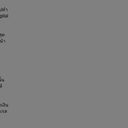
ปทำ 
tal 
ุด 
านำ
ั้น
้ 
เงิน
ำเรส