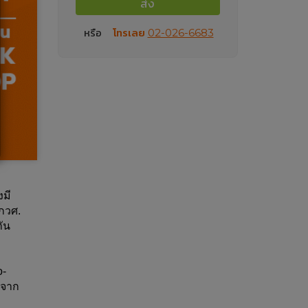
ส่ง
หรือ
โทรเลย
02-026-6683
งมี
กวศ.
ัน
o-
นจาก