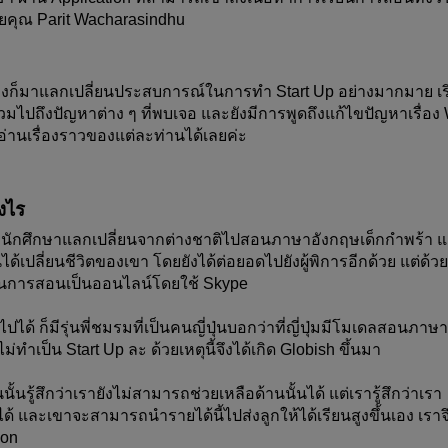
ยคุณ Parit Wacharasindhu
นต่างก็มาแลกเปลี่ยนประสบการณ์ในการทำ Start Up อย่างมากมาย เริ
รวมไปถึงปัญหาต่าง ๆ ที่พบเจอ และยังมีการพูดถึงแก้ไขปัญหาเรื่อง 
่านเรื่องราวของแต่ละท่านได้เลยค่ะ 
างไร
ักศึกษาแลกเปลี่ยนจากต่างชาติไปสอนภาษาอังกฤษเด็กกำพร้า แ
ด้เปลี่ยนชีวิตของเขา โดยยังได้ต่อยอดไปยังผู้พิการอีกด้วย แต่ด้วย
ยนการสอนเป็นออนไลน์โดยใช้ Skype 
ปได้ ก็มีรุ่นพี่ชมรมที่เป็นคนญี่ปุ่นบอกว่าที่ญี่ปุ่มมีโมเดลสอนภาษา
ทำเป็น Start Up ละ ด้วยเหตุนี้จึงได้เกิด Globish ขึ้นมา
้นรู้สึกว่าเรายังไม่สามารถช่วยเหลือด้านนั้นได้ แต่เรารู้สึกว่าเรา
้ และเขาจะสามารถนำรายได้นี้ไปส่งลูกให้ได้เรียนสูงขึ้นเอง เราจึ
ion 