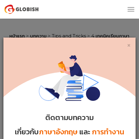
Tog
nav
หน้าแรก
>
บทความ
>
Tips and Tricks
>
4 เทคนิคเรียนภาษา
อังกฤษพื้นฐาน มือใหม่ต้องลอง
×
4 เทคนิคเรียนภาษาอังกฤษพื้น
ฐาน มือใหม่ต้องลอง
1974 VIEWS
|
3 MINS READ
Thursday 02 / 07 / 2026
ติดตามบทความ
เกี่ยวกับ
ภาษาอังกฤษ
และ
การทำงาน