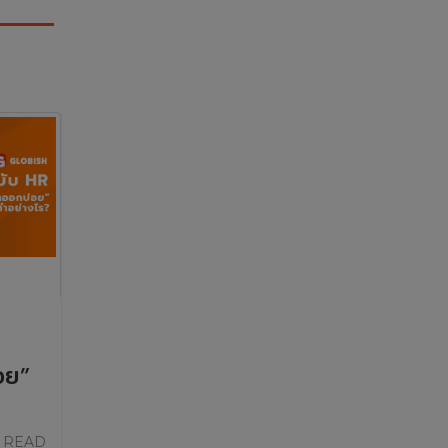
อย”
 READ