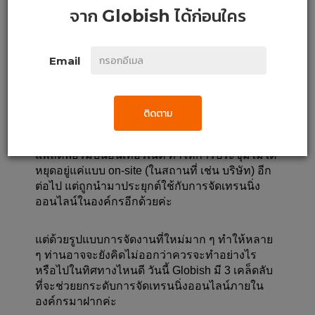
จาก
Globish
ได้ก่อนใคร
3 เคล็ดไม่ลับ 
Email
จัดเทรนนิ่งแบบออนไลน์ให้มี
ประสิทธิภาพ
ติดตาม
ด้วยอิทธิพลของเทคโนโลยี และความก้าวหน้าของ
แพลตฟอร์มบนอินเทอร์เน็ต ทำให้การประชุมไม่ได้
หยุดอยู่แค่แบบ on-site (ในสถานที่ เช่น บริษัท) อีก
ต่อไป แต่ถูกนำมาประยุกต์ใช้กับการจัดเทรนนิ่ง
ออนไลน์ในองค์กรอีกด้วยค่ะ
แต่ด้วยรูปแบบการจัดงานที่ใหม่มาก ๆ ทำให้หลาย 
ๆ ท่านอาจจะยังคิดไม่ออกว่าควรจะทำอย่างไร 
หรือไปในทิศทางไหนดี วันนี้ Globish มี 3 เคล็ดลับ
ที่จะช่วยยกระดับการจัดเทรนนิ่งออนไลน์ภายใน
องค์กรมาฝากค่ะ