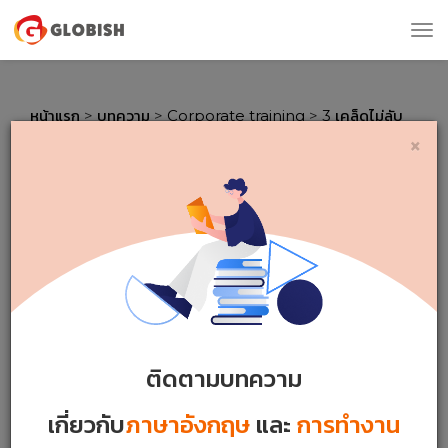
Tog
nav
หน้าแรก
>
บทความ
>
Corporate training
>
3 เคล็ดไม่ลับ
จัดเทรนนิ่งแบบออนไลน์ให้มีประสิทธิภาพ
×
3 เคล็ดไม่ลับ จัดเทรนนิ่งแบบ
ออนไลน์ให้มีประสิทธิภาพ
4374 VIEWS
|
2 MINS READ
Monday 12 / 07 / 2021
ติดตามบทความ
เกี่ยวกับ
ภาษาอังกฤษ
และ
การทำงาน