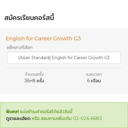
Lesson 19
Making an Appointment
Lesson 20
Opening a Meeting
สมัครเรียนคอร์สนี้
Lesson 21
Sharing Opinions
Lesson 22
Agreeing and Disagreeing
English for Career Growth G3
Lesson 23
Closing a meeting
แพ็คเกจที่เลือก
Lesson 24
Review and Practice (Lesson 19-23)
(Asian Standard) English for Career Growth G3
Lesson 25
Scheduling Online Meetings
Lesson 26
Attending Online Meetings
จำนวนครั้ง
ระยะเวลา
Lesson 27
Dealing with Technical Problems
36+8 ครั้ง
6 เดือน
Lesson 28
Leaving Messages
Lesson 29
Handling Phone Calls
Lesson 30
Review and Practice (Lesson 25-29)
พิเศษ!
แบ่งชำระค่าคอร์สได้แล้ววันนี้
Lesson 31
Starting a Negotiation
ดูรายละเอียด
หรือ สอบถามเพิ่มเติม 02-026-6683
Lesson 32
Negotiating