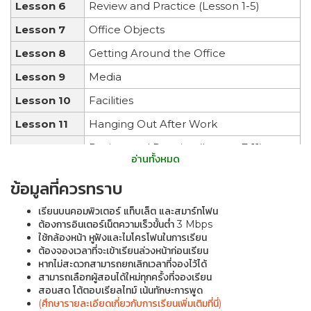
Lesson 6
Review and Practice (Lesson 1-5)
Lesson 7
Office Objects
Lesson 8
Getting Around the Office
Lesson 9
Media
Lesson 10
Facilities
Lesson 11
Hanging Out After Work
Lesson 12
Review and Practice (Lesson 7-11)
อ่านทั้งหมด
Lesson 13
Welcoming a Guest
ข้อมูลที่ควรทราบ
Lesson 14
Checking Information
เรียนบนคอมพิวเตอร์ แท็บเล็ต และสมาร์ทโฟน
Lesson 15
Asking for a Favour
ต้องการอินเตอร์เน็ตความเร็วขั้นต่ำ 3 Mbps
ใช้กล้องหน้า หูฟังและไมโครโฟนในการเรียน
Lesson 16
Clarifying information
ต้องจองเวลาที่จะเข้าเรียนล่วงหน้าก่อนเรียน
หากไม่สะดวกสามารถยกเลิกเวลาที่จองไว้ได้
Lesson 17
Suggesting an idea
สามารถเลือกผู้สอนได้ใหม่ทุกครั้งที่จองเรียน
Lesson 18
Review and Practice (Lesson 13-17)
สอนสด โต้ตอบเรียลไทม์ เน้นทักษะการพูด
(ศึกษารายละเอียดเกี่ยวกับการเรียนเพิ่มเติมที่นี่)