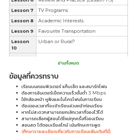
Lesson 7
TV Programs
Lesson 8
Academic Interests
Lesson 9
Favourite Transportation
Lesson
Urban or Rural?
10
Lesson
Reading or Watching?
อ่านทั้งหมด
11
ข้อมูลที่ควรทราบ
Lesson
Review and Practice (Lesson 7-11)
12
เรียนบนคอมพิวเตอร์ แท็บเล็ต และสมาร์ทโฟน
Lesson
My Hometown
ต้องการอินเตอร์เน็ตความเร็วขั้นต่ำ 3 Mbps
13
ใช้กล้องหน้า หูฟังและไมโครโฟนในการเรียน
ต้องจองเวลาที่จะเข้าเรียนล่วงหน้าก่อนเรียน
Lesson
Describing My Hometown to a
หากไม่สะดวกสามารถยกเลิกเวลาที่จองไว้ได้
14
Foreigner
สามารถเลือกผู้สอนได้ใหม่ทุกครั้งที่จองเรียน
สอนสด โต้ตอบเรียลไทม์ เน้นทักษะการพูด
Lesson
My Apartment
(ศึกษารายละเอียดเกี่ยวกับการเรียนเพิ่มเติมที่นี่)
15