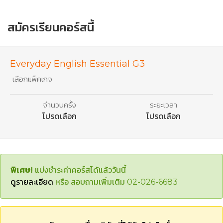
Lesson
My Houses
16
สมัครเรียนคอร์สนี้
Lesson
My Dream House
17
Everyday English Essential G3
Lesson
Review and Practice (Lesson 13-17)
18
เลือกแพ็คเกจ
Lesson
Car Accident
19
จำนวนครั้ง
ระยะเวลา
โปรดเลือก
โปรดเลือก
Lesson
Seeing a Doctor
20
Lesson
Not Feeling Well
21
พิเศษ!
แบ่งชำระค่าคอร์สได้แล้ววันนี้
Lesson
Check-up
ดูรายละเอียด
หรือ สอบถามเพิ่มเติม 02-026-6683
22
Lesson
Stay Fit
23