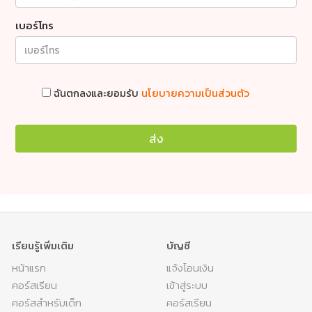
Lesson
My Failure
32
เบอร์โทร
Lesson
First Time Riding a Bike
33
Lesson
Memorable experience
34
ฉันตกลงและยอมรับ
นโยบายความเป็นส่วนตัว
Lesson
When I was a student
35
ส่ง
Lesson
Review and Practice (Lesson 31-35)
36
เรียนรู้เพิ่มเติม
บัญชี
หน้าแรก
แจ้งโอนเงิน
คอร์สเรียน
เข้าสู่ระบบ
คอร์สสำหรับเด็ก
คอร์สเรียน