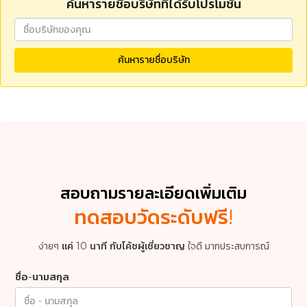
ค้นหารายชื่อบริษัทที่ได้รับโปรโมชั่น
Lesson
Review and Practice (Lesson 19-23)
24
Lesson
Movie Night
25
ค้นหารายชื่อบริษัท
Lesson
Eating Out
26
Lesson
Going Shopping
27
Lesson
Buying a Gift
28
สอบถามรายละเอียดเพิ่มเติม
Lesson
Coffee Talk
29
ทดสอบวัดระดับ
ฟรี!
Lesson
Review and Practice (Lesson 25-29)
ง่ายๆ
แค่ 10 นาที กับโค้ชผู้เชี่ยวชาญ
ใจดี มากประสบการณ์
30
Lesson
Dream Jobs
ชื่อ-นามสกุล
31