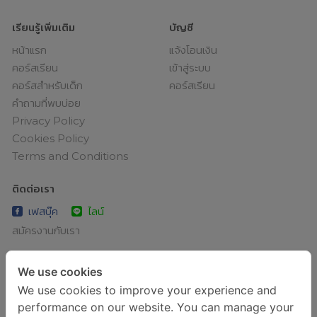
เรียนรู้เพิ่มเติม
บัญชี
หน้าแรก
แจ้งโอนเงิน
คอร์สเรียน
เข้าสู่ระบบ
คอร์สสำหรับเด็ก
คอร์สเรียน
คำถามที่พบบ่อย
Privacy Policy
Cookies Policy
Terms and Conditions
ติดต่อเรา
เฟสบุ๊ค
ไลน์
สมัครงานกับเรา
เรียนภาษาอังกฤษเพิ่มความโปร พูดโฟลว์ได้อย่างมั่นใจ ได้ที่ Globish
We use cookies
คอร์สเรียนภาษาอังกฤษที่ดีที่สุดสำหรับวัยทำงาน พิสูจน์แล้วจากผู้
We use cookies to improve your experience and
เรียนกว่า 10,000 คน ว่าพูดได้จริง ไม่ใช่แค่ท่องจำ
อ่านบทความภาษา
performance on our website. You can manage your
อังกฤษคุณภาพเยี่ยมได้ที่นี่