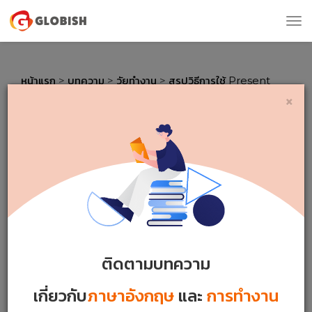
Tog
nav
หน้าแรก
>
บทความ
>
วัยทำงาน
>
สรุปวิธีการใช้ Present
Perfect ฉบับรวบรัด
×
สรุปวิธีการใช้ Present Perfect
ฉบับรวบรัด
1592459 VIEWS
|
3 MINS READ
Monday 25 / 10 / 2021
ติดตามบทความ
เกี่ยวกับ
ภาษาอังกฤษ
และ
การทำงาน